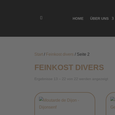
HOME
ÜBER UNS
Start
/
Feinkost divers
/ Seite 2
FEINKOST DIVERS
Nac
Ergebnisse 13 – 22 von 22 werden angezeigt
Aktu
sorti