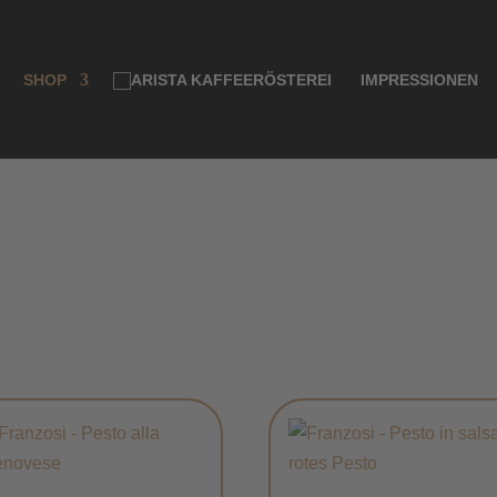
Products
search
SHOP
IMPRESSIONEN
h
alität
ert