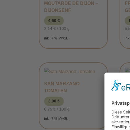
MOUTARDE DE DIJON –
F
DIJONSENF
G
4,50
€
2,14
€
/
100
g
5,
inkl. 7 % MwSt.
ink
SAN MARZANO
TOMATEN
T
M
3,00
€
0,75
€
/
100
g
1,
inkl. 7 % MwSt.
ink