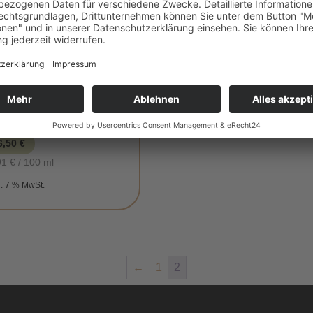
inkl. 7 % MwSt.
AZPACHO
6,50
€
91
€
/
100
ml
l. 7 % MwSt.
←
1
2