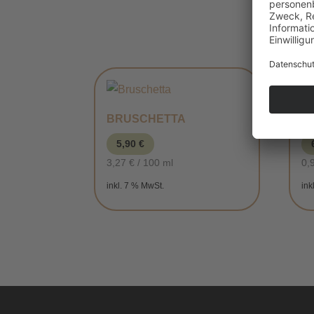
BRUSCHETTA
G
5,90
€
3,27
€
/
100
ml
0,
inkl. 7 % MwSt.
ink