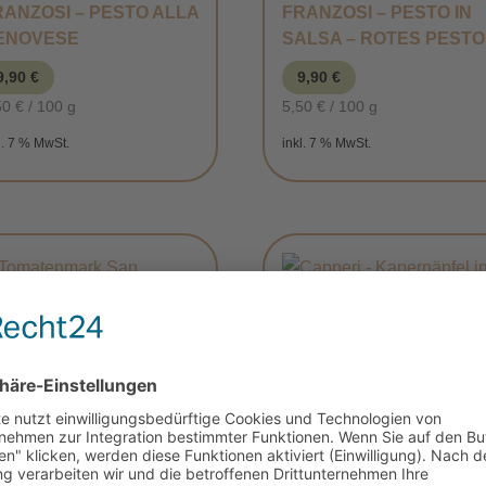
RANZOSI – PESTO ALLA
FRANZOSI – PESTO IN
ENOVESE
SALSA – ROTES PESTO
9,90
€
9,90
€
50
€
/
100
g
5,50
€
/
100
g
l. 7 % MwSt.
inkl. 7 % MwSt.
OMATENMARK SAN
CAPPERI –
ARZANO TOMATEN
KAPERNÄPFEL IN
WEISSWEIN
4,95
€
6,80
€
24
€
/
100
g
3,78
€
/
100
g
l. 7 % MwSt.