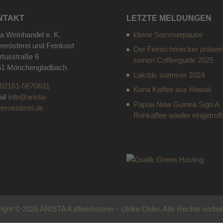
NTAKT
LETZTE MELDUNGEN
ta Weinhandel e. K.
kleine Sommerpause
eerösterei und Feinkost
Der Feinschmecker präsent
rtusstraße 6
seinen Coffeeguide 2025
61 Mönchengladbach
Lakrids summer 2024
02161-5670631
Kona Kaffee aus Hawaii
ail
info@arista-
Papua New Guinea Sigri A
eeroesterei.de
Rohkaffee wieder eingetrof
ight © 2026 ARISTA Kaffeerösterei – Ulrike Ohler. Alle Rechte vorbeh