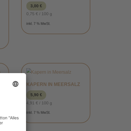
3,00
€
0,75
€
/
100
g
inkl. 7 % MwSt.
KAPERN IN MEERSALZ
5,90
€
4,91
€
/
100
g
inkl. 7 % MwSt.