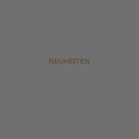
NEUHEITEN
KENIA AA TOP
KENIA AA TOP
RUNGETO
RUNGETO
KIANGOI
KIANGOI