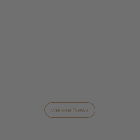
Frisch eingetroffen: summer limited edition
von Lakrids by Bülow ab sofort bei uns im
Laden und im Online-Shop erhältlich!
weitere News