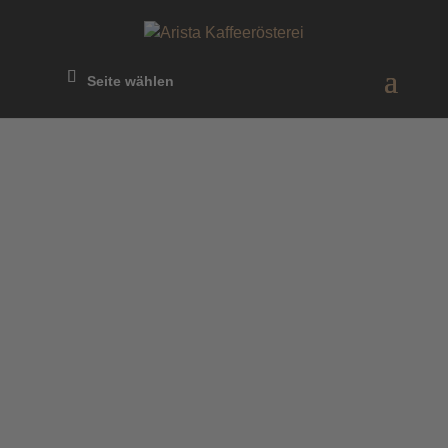
Seite wählen
Arista Kaffeerösterei by Ulrike
Ohler.