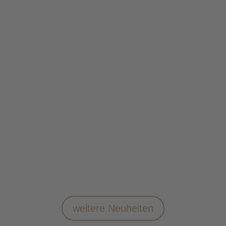
ESPRESSO
KAFFEE
MEXICO SHG EL
MEXICO SHG EL
JAGUAR
JAGUAR
SILTEPEC
SILTEPEC
KAFFEE
ESPRESSO
weitere Neuheiten