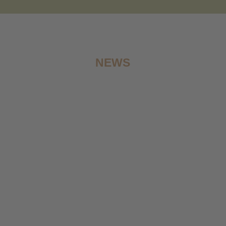
NEWS
Wir machen eine kleine Sommerpause! Ab
dem 3.8.2026 sind wir wieder da!