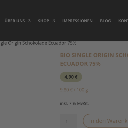
ÜBER UNS
SHOP
IMPRESSIONEN
BLOG
KON
ngle Origin Schokolade Ecuador 75%
BIO SINGLE ORIGIN SC
ECUADOR 75%
4,90
€
9,80
€
/
100
g
inkl. 7 % MwSt.
Bio
In den Waren
Single