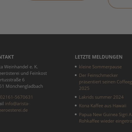
NTAKT
LETZTE MELDUNGEN
ta Weinhandel e. K.
kleine Sommerpause
eerösterei und Feinkost
Der Feinschmecker
rtusstraße 6
präsentiert seinen Coffee
61 Mönchengladbach
2025
02161-5670631
Lakrids summer 2024
ail
info@arista-
Kona Kaffee aus Hawaii
eeroesterei.de
Papua New Guinea Sigri A
Rohkaffee wieder eingetro