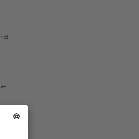
rid)
mbH