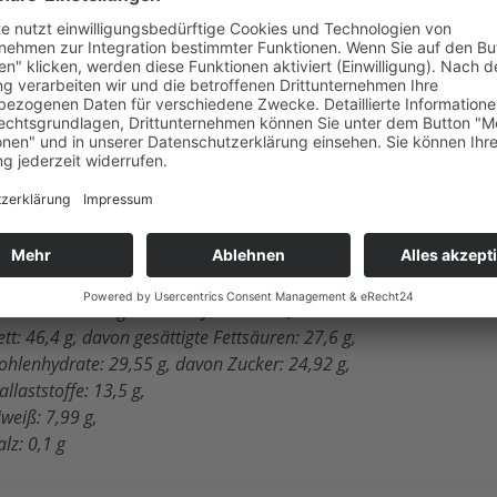
akaomasse *, Kakao: 75% mindestens, Kakaobutter *, Rohrzucke
mulgator: Sojalecithin *, kann Spuren von Milch und Schalenfrüc
AUS KONTROLLIERT BIOLOGISCHEM ANBAU
ojalecithin
ann Spuren von Milch und Schalenfrüchten enthalten.
ährwerte: ( je 100 g )
rennwert / Energie: 2372 KJ / 567 kcal,
ett: 46,4 g, davon gesättigte Fettsäuren: 27,6 g,
ohlenhydrate: 29,55 g, davon Zucker: 24,92 g,
allaststoffe: 13,5 g,
iweiß: 7,99 g,
alz: 0,1 g