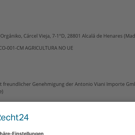
Orgániko, Cárcel Vieja, 7-1°D, 28801 Alcalá de Henares (Mad
S-ECO-001-CM AGRICULTURA NO UE
it freundlicher Genehmigung der Antonio Viani Importe G
e)
nformationen