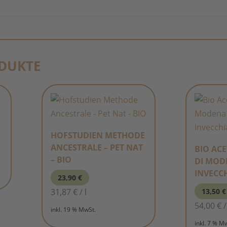
DUKTE
HOFSTUDIEN METHODE
ANCESTRALE – PET NAT
BIO AC
– BIO
DI MODE
INVECC
23,90
€
13,50
€
31,87
€
/
l
54,00
€
inkl. 19 % MwSt.
inkl. 7 % M