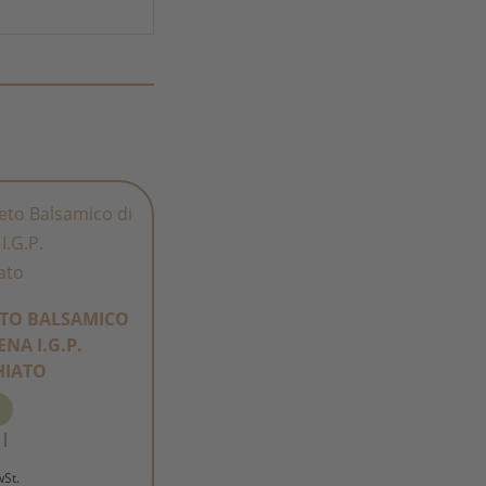
ETO BALSAMICO
NA I.G.P.
HIATO
/
l
wSt.