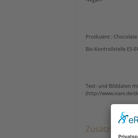
Produzent : Chocolate 
Bio-Kontrollstelle E
Text- und Bilddaten m
(http://www.viani.de/d
Zusätzliche I