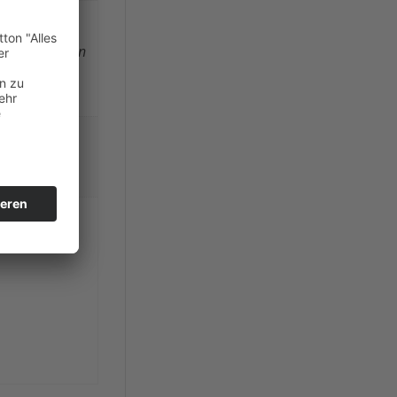
r *,
hten enthalten