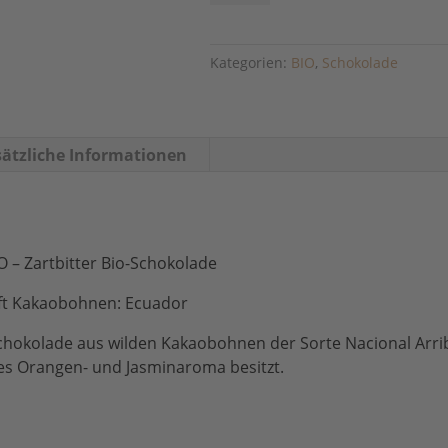
Origin
Schokolade
Ecuador
Kategorien:
BIO
,
Schokolade
75%
Menge
ätzliche Informationen
 Zartbitter Bio-Schokolade
nft Kakaobohnen: Ecuador
hokolade aus wilden Kakaobohnen der Sorte Nacional Arri
tes Orangen- und Jasminaroma besitzt.