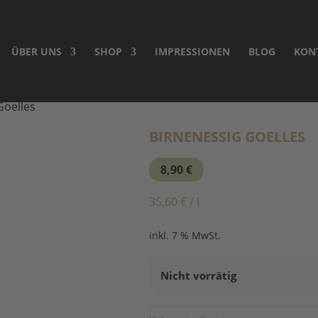
ÜBER UNS
SHOP
IMPRESSIONEN
BLOG
KON
Goelles
BIRNENESSIG GOELLES
8,90
€
35,60
€
/
l
inkl. 7 % MwSt.
Nicht vorrätig