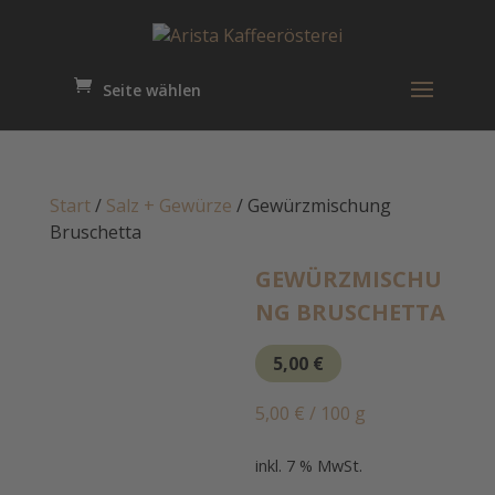
Seite wählen
Start
/
Salz + Gewürze
/ Gewürzmischung
Bruschetta
GEWÜRZMISCHU
NG BRUSCHETTA
5,00
€
5,00
€
/
100
g
inkl. 7 % MwSt.