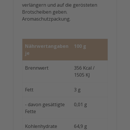
verlängern und auf die gerösteten
Brotscheiben geben.
Aromaschutzpackung.
Nährwertangaben
100 g
je
Brennwert
356 Kcal /
1505 KJ
Fett
3 g
- davon gesättigte
0,01 g
Fette
Kohlenhydrate
64,9 g