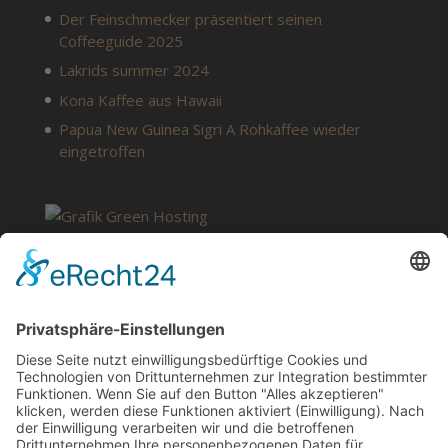
Der Feinschmecker präsentiert seinen
Coffeeguide 2025
Lakrids summer 2024
Kona Kaffee aus Hawaii
Papua New Guinea Sigri A Rohkaffee wieder
eingetroffen
SERVICE
Kontakt
Meine Rezepte
Glossar
Vertrag widerrufen
Barrierefreiheit