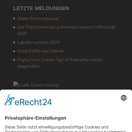
LETZTE MELDUNGEN
kleine Sommerpause
Der Feinschmecker präsentiert seinen Coffeeguide
2025
Lakrids summer 2024
Kona Kaffee aus Hawaii
Papua New Guinea Sigri A Rohkaffee wieder
eingetroffen
SERVICE
Kontakt
Meine Rezepte