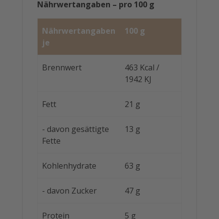
Nährwertangaben – pro 100 g
Nährwertangaben
100 g
je
Brennwert
463 Kcal /
1942 KJ
Fett
21 g
- davon gesättigte
13 g
Fette
Kohlenhydrate
63 g
- davon Zucker
47 g
Protein
5 g