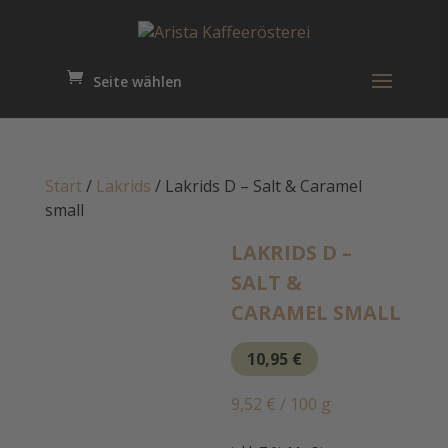
Seite wählen
Start
/
Lakrids
/ Lakrids D – Salt & Caramel
small
LAKRIDS D –
SALT &
CARAMEL SMALL
10,95
€
9,52
€
/
100
g