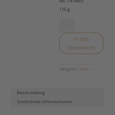
inkl. 7 % MwSt.
115 g
Lakrids
D
-
In den
Salt
&
Warenkorb
Caramel
small
Menge
Kategorie:
Lakrids
Beschreibung
Zusätzliche Informationen