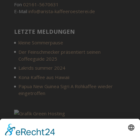
Fon
02161-5670631
E-Mail
info@arista-kaffeeroesterei.de
LETZTE MELDUNGEN
kleine Sommerpause
Der Feinschmecker präsentiert seinen
Coffeeguide 2025
Lakrids summer 2024
Kona Kaffee aus Hawaii
Papua New Guinea Sigri A Rohkaffee wieder
eingetroffen
SERVICE