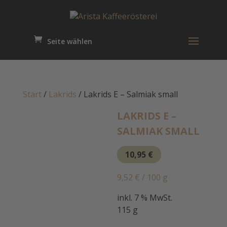
Seite wählen
Start
/
Lakrids
/ Lakrids E – Salmiak small
LAKRIDS E –
SALMIAK SMALL
10,95
€
9,52
€
/
100
g
inkl. 7 % MwSt.
115 g