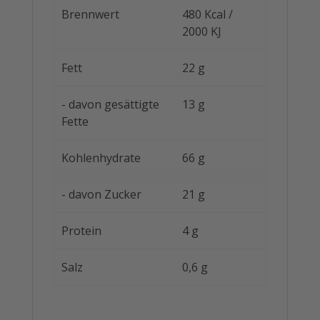
Brennwert
480 Kcal /
2000 KJ
Fett
22 g
- davon gesättigte
13 g
Fette
Kohlenhydrate
66 g
- davon Zucker
21 g
Protein
4 g
Salz
0,6 g