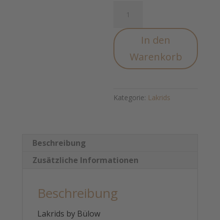
Lakrids
E
-
In den
Salmiak
small
Warenkorb
Menge
Kategorie:
Lakrids
Beschreibung
Zusätzliche Informationen
Beschreibung
Lakrids by Bülow