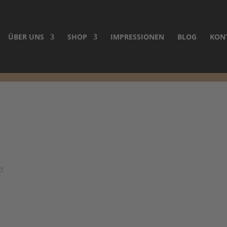
ÜBER UNS
SHOP
IMPRESSIONEN
BLOG
KON
NEUHEITEN
Nach
gt
Aktualität
sortiert