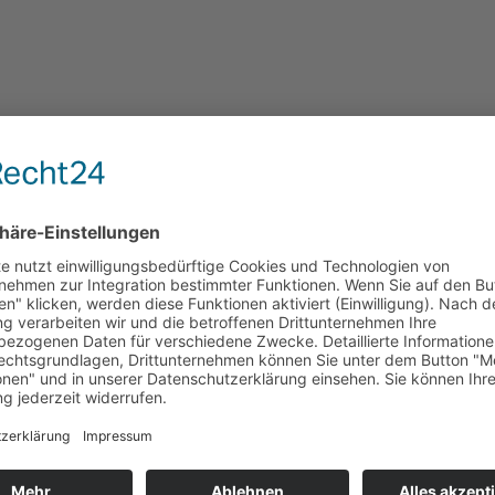
←
1
2
3
…
21
22
23
24