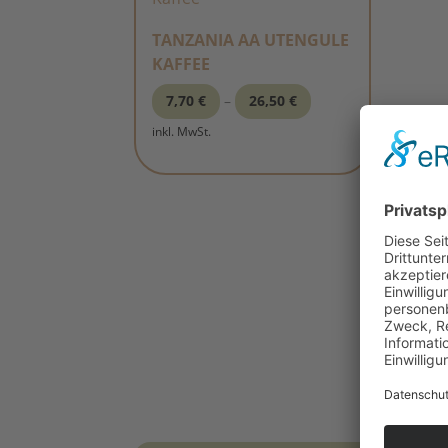
TANZANIA AA UTENGULE
KAFFEE
7,70
€
–
26,50
€
inkl. MwSt.