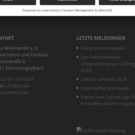
Startseite
»
Shop
»
Neuheiten
NTAKT
LETZTE MELDUNGEN
ta Weinhandel e. K.
kleine Sommerpause
eerösterei und Feinkost
Der Feinschmecker
rtusstraße 6
präsentiert seinen Coffee
61 Mönchengladbach
2025
02161-5670631
Lakrids summer 2024
ail
info@arista-
Kona Kaffee aus Hawaii
eeroesterei.de
Papua New Guinea Sigri A
Rohkaffee wieder eingetro