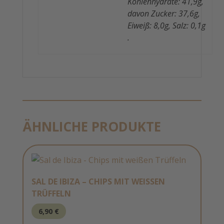
Kohlenhydrate: 41,9g,
davon Zucker: 37,6g,
Eiweiß: 8,0g, Salz: 0,1g
.
ÄHNLICHE PRODUKTE
SAL DE IBIZA – CHIPS MIT WEISSEN T
RÜFFELN
6,90
€