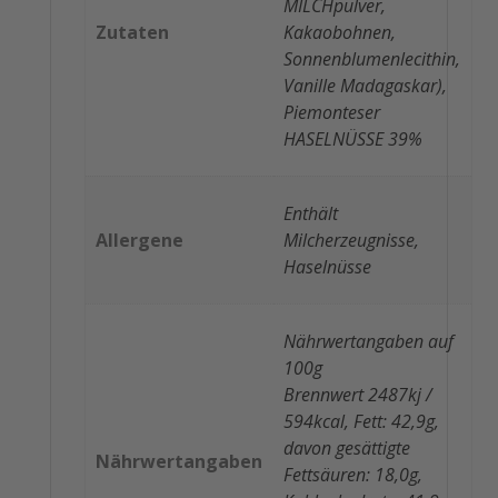
MILCHpulver,
Zutaten
Kakaobohnen,
Sonnenblumenlecithin,
Vanille Madagaskar),
Piemonteser
HASELNÜSSE 39%
Enthält
Allergene
Milcherzeugnisse,
Haselnüsse
Nährwertangaben auf
100g
Brennwert 2487kj /
594kcal, Fett: 42,9g,
davon gesättigte
Nährwertangaben
Fettsäuren: 18,0g,