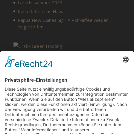
Lakrids summer 2024
Kona Kaffee aus Hawaii
Papua New Guinea Sigri A Rohkaffee wieder
eingetroffen
SERVICE
Kontakt
Meine Rezepte
Glossar
Vertrag widerrufen
Barrierefreiheit
Jugendschutz
AGB