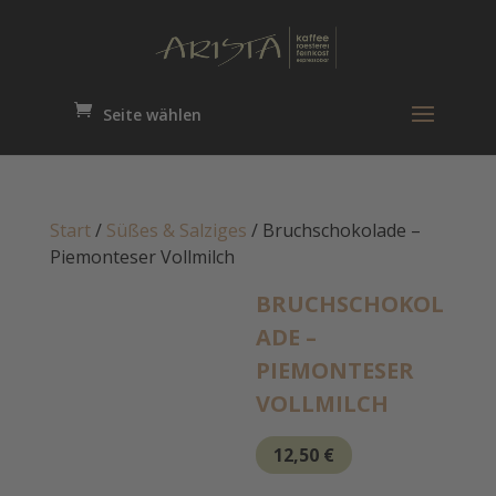
Seite wählen
Start
/
Süßes & Salziges
/ Bruchschokolade –
Piemonteser Vollmilch
BRUCHSCHOKOL
ADE –
PIEMONTESER
VOLLMILCH
12,50
€