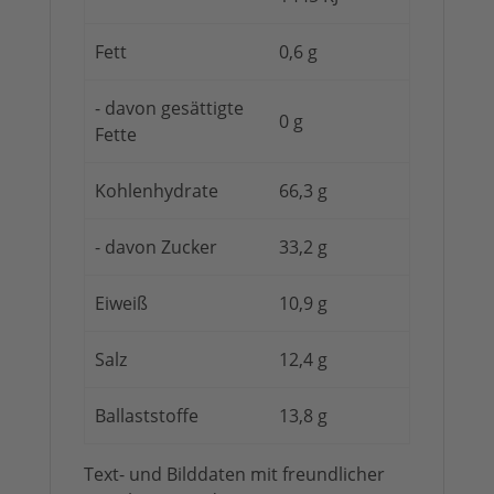
Fett
0,6 g
- davon gesättigte
0 g
Fette
Kohlenhydrate
66,3 g
- davon Zucker
33,2 g
Eiweiß
10,9 g
Salz
12,4 g
Ballaststoffe
13,8 g
Text- und Bilddaten mit freundlicher