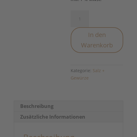
Gewürzmischung
Pasta
pomodoro
In den
e
basilico
Warenkorb
Menge
Kategorie:
Salz +
Gewürze
Beschreibung
Zusätzliche Informationen