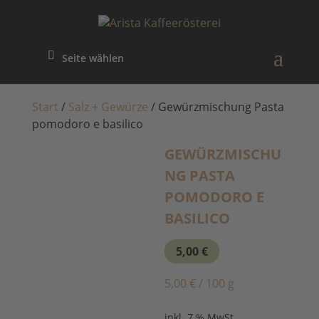
Seite wählen
Start
/
Salz + Gewürze
/ Gewürzmischung Pasta
pomodoro e basilico
GEWÜRZMISCHU
NG PASTA
POMODORO E
BASILICO
5,00
€
5,00
€
/
100
g
inkl. 7 % MwSt.