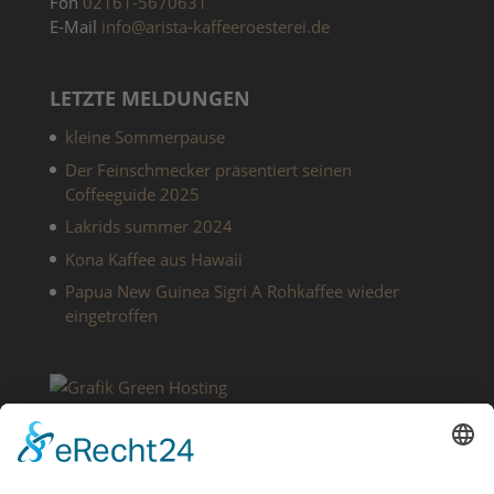
Fon
02161-5670631
E-Mail
info@arista-kaffeeroesterei.de
LETZTE MELDUNGEN
kleine Sommerpause
Der Feinschmecker präsentiert seinen
Coffeeguide 2025
Lakrids summer 2024
Kona Kaffee aus Hawaii
Papua New Guinea Sigri A Rohkaffee wieder
eingetroffen
SERVICE